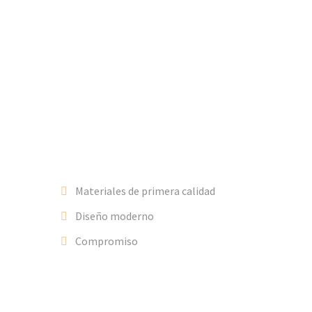
de 5 años de experiencia en las empres
momento a tomar la decisión que más 
Contarás con los mejores técnicos es
equipo de técnicos experimentados en 
La filosofía de Stone and Luxe se focaliza en ofrecer a
clientes los mejores servicios:
Materiales de primera calidad
Diseño moderno
Compromiso
misión