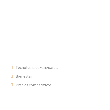
as líderes del sector, te ayudará en todo
se ajuste a tu proyecto.
pecializados en automatismos así como un
la colocación de piedra natural.
 sus
Tecnología de vanguardia
Bienestar
Precios competitivos