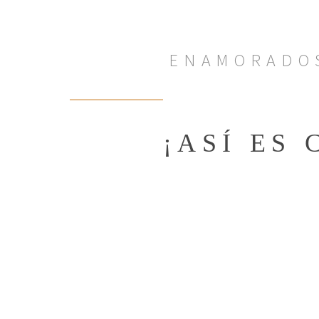
ENAMORADO
¡ASÍ ES
Empresa creada tras fusionar los dos
arquitectura del momento,
“Mampost
Un equipo de trabajo joven, dinámico