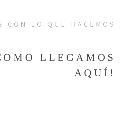
S CON LO QUE HACEMOS
 COMO LLEGAMOS
AQUÍ!
 conceptos más vanguardistas de la
ería”
y
“Automatización del hogar”
.
 y muy entusiasta con su trabajo, con más