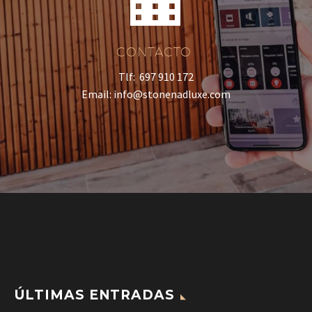


CONTACTO
Tlf: 697 910 172
Email: info@stonenadluxe.com
ÚLTIMAS ENTRADAS